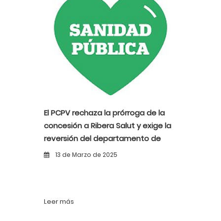
El PCPV rechaza la prórroga de la
concesión a Ribera Salut y exige la
reversión del departamento de
salud del Vinalopó al sistema
13 de Marzo de 2025
público
Leer más