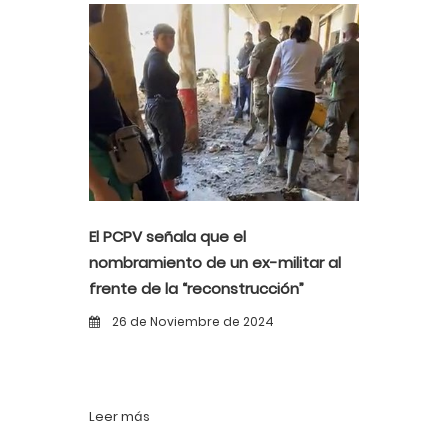
El PCPV señala que el
nombramiento de un ex-militar al
frente de la “reconstrucción”
demuestra la incompetencia del
26 de Noviembre de 2024
Gobierno de Mazón y el PP
Leer más