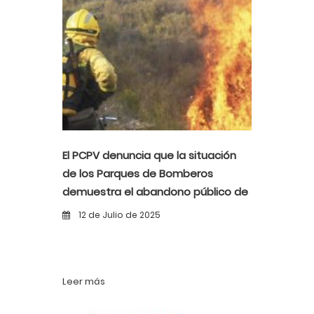
El PCPV denuncia que la situación
de los Parques de Bomberos
demuestra el abandono público de
las emergencias y la desprotección
12 de Julio de 2025
de la población y el medio
ambiente.
Leer más