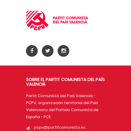
SOBRE EL PARTIT COMUNISTA DEL PAÍS
VALENCIÀ
Partit Comunista del País Valencià -
PCPV, organización territorial del País
Valenciano del Partido Comunista de
España - PCE.
pcpv@partitcomunista.es