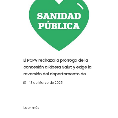
El PCPV rechaza la prórroga de la
concesión a Ribera Salut y exige la
reversión del departamento de
salud del Vinalopó al sistema
13 de Marzo de 2025
público
Leer más