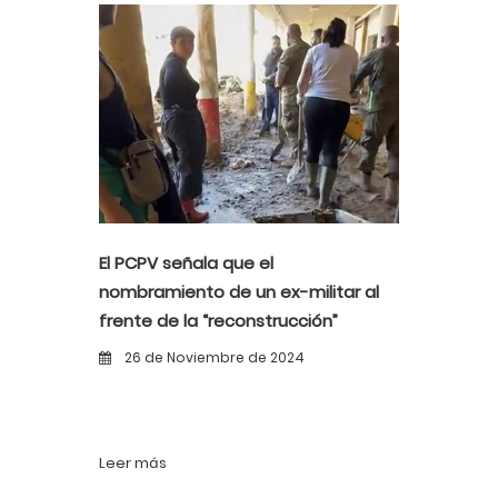
El PCPV señala que el
nombramiento de un ex-militar al
frente de la “reconstrucción”
demuestra la incompetencia del
26 de Noviembre de 2024
Gobierno de Mazón y el PP
Leer más