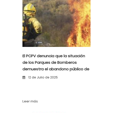
El PCPV denuncia que la situación
de los Parques de Bomberos
demuestra el abandono público de
las emergencias y la desprotección
12 de Julio de 2025
de la población y el medio
ambiente.
Leer más