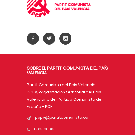
SOBRE EL PARTIT COMUNISTA DEL PAÍS
VALENCIÀ
Partit Comunista del País Valencià -
PCPV, organización territorial del País
Valenciano del Partido Comunista de
España - PCE.
pcpv@partitcomunista.es
000000000