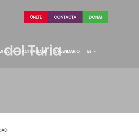
ÚNETE
CONTACTA
DONA!
del Turia
MITÉS
ACTUALIDAD
CALENDARIO
Es
DAD